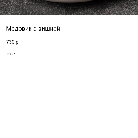
Медовик с вишней
730
р.
150 г